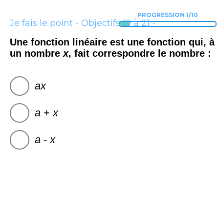
PROGRESSION 1/10
Je fais le point - Objectifs 19 à 21 -
Thème B
Une fonction linéaire est une fonction qui, à
un nombre
x
, fait correspondre le nombre :
ax
a
+
x
a
-
x